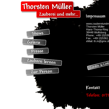
www.zaubereiundm
Thorsten Müller
Hans-Thoma-Ring 
38448 Wolfsburg
Phone.: +49/ (0)536
Fax.: +49/ (0)5361 
eMail: th.m@gmx.d