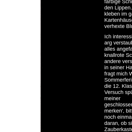
farbige Sch
den Lippen.
kleben im 
Kartenhäus
verhexte Bl
Ich interes
arg verstau
alles angefa
knallrote S
andere ver
in seiner H
fragt mich 
Sommerferi
die 12. Kla
Versuch spü
meiner
geschlossen
merken', bi
noch einmal
daran, ob s
Zauberkasten