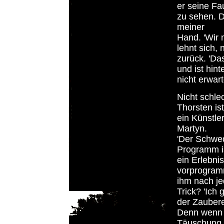
er seine Fau
zu sehen. D
meiner
Hand. 'Wir 
lehnt sich, 
zurück. 'Da
und ist hin
nicht erwart
Nicht schle
Thorsten ist
ein Künstle
Martyn.
'Der Schwed
Programm is
ein Erlebni
vorprogramm
ihm nach jed
Trick? 'Ich 
der Zauberei
Denn wenn i
Täuschung s