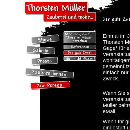
Einmal im J
Thorsten Mü
Gage* für e
Veranstaltu
wohltätigem
gemeinnütz
einfach nu
Zweck.
Wenn Sie si
Veranstaltu
Müller beit
eMail.
Wenn Ihr gu
eingestuft 