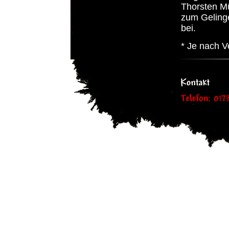
Thorsten Mü
zum Geling
bei.
* Je nach V